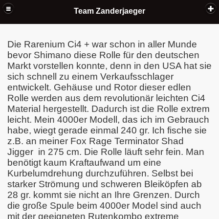
Menü schließen
Team Zanderjaeger
Das Team
Artikel
Tackle-Check
Die Rarenium Ci4 + war schon in aller Munde
=> Quantum Leader Dispenser Tasche
=> Lowrance FishHunter 3D
bevor Shimano diese Rolle für den deutschen
=> Duo Reversible Lure Case
Markt vorstellen konnte, denn in den USA hat sie
=> Headbanger Shad
sich schnell zu einem Verkaufsschlager
=> Turbo Bait Classic
entwickelt. Gehäuse und Rotor dieser edlen
=> Westin Hollow Teez ST
Rolle werden aus dem revolutionär leichten Ci4
=> Westin W3 Angeltaschen
=> Gamakatsu Akilas Spinnrute 80 und 90XH
Material hergestellt. Dadurch ist die Rolle extrem
=> Shimano EXSENCE C 3000 CI4 + HGM C3000HGM
leicht. Mein 4000er Modell, das ich im Gebrauch
=> Westin W 8 Powershad 2,40m 15-40g
habe, wiegt gerade einmal 240 gr. Ich fische sie
=> Westin W6 Lurebag Angeltasche
z.B. an meiner Fox Rage Terminator Shad
=> Shimano Rarenium Ci4+ 4000 FB
=> Fox Rage Terminator Shad Jigger Series Rapid
Jigger in 275 cm. Die Rolle läuft sehr fein. Man
=> Fox Rage Mini Fry
benötigt kaum Kraftaufwand um eine
=> Einfach eine geile Boots-Kombo
Kurbelumdrehung durchzuführen. Selbst bei
=> Fox Rage Voyager Rucksack
starker Strömung und schweren Bleiköpfen ab
=> FOX RAGE STACK n STORE BAG und ULTRON HD
28 gr. kommt sie nicht an Ihre Grenzen. Durch
WELDED BAG
=> Ultron Medium Stacker
die große Spule beim 4000er Model sind auch
=> Fox Rage Saw Tooth Cutter
mit der geeigneten Rutenkombo extreme