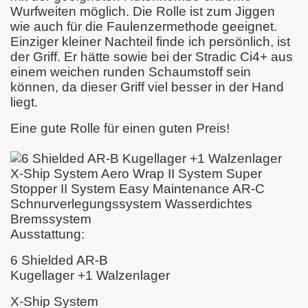
=> Fox Rage Terminator Shad Jigger
Wurfweiten möglich. Die Rolle ist zum Jiggen
=> Tube Jigs Fox Rage
wie auch für die Faulenzermethode geeignet.
=> Zander Pro Shad
=> Fox Rage FISH SNAX Familie
Einziger kleiner Nachteil finde ich persönlich, ist
=> Fox Rage Spinning Belly Boat
der Griff. Er hätte sowie bei der Stradic Ci4+ aus
=> Tackle-Check - Rapala X-Rap 10 cm
einem weich
en runden Schaumstoff sein
Zanderjäger on Tour
können, da dieser Griff viel besser in der Hand
Patner Links
liegt.
Team Zanderjaeger Scale
Newsletter
Datenschutz
Eine gute Rolle für einen guten Preis!
Zur Desktop-Ansicht
Impressum
Ausstattung:
6 Shielded AR-B
Kugellager +1 Walzenlager
X-Ship System